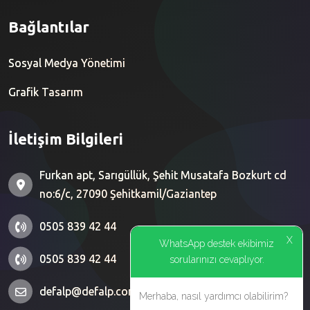
Bağlantılar
Sosyal Medya Yönetimi
Grafik Tasarım
İletişim Bilgileri
Furkan apt, Sarıgüllük, Şehit Musatafa Bozkurt cd
no:6/c, 27090 Şehitkamil/Gaziantep
0505 839 42 44
X
WhatsApp destek ekibimiz
0505 839 42 44
sorularınızı cevaplıyor.
defalp@defalp.com
Merhaba, nasıl yardımcı olabilirim?