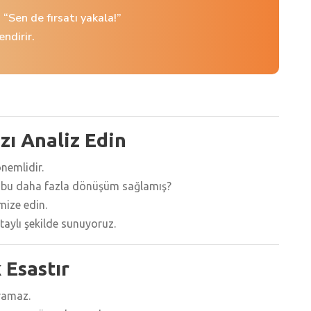
”, “Sen de fırsatı yakala!”
endirir.
zı Analiz Edin
nemlidir.
rubu daha fazla dönüşüm sağlamış?
mize edin.
taylı şekilde sunuyoruz.
k Esastır
aramaz.