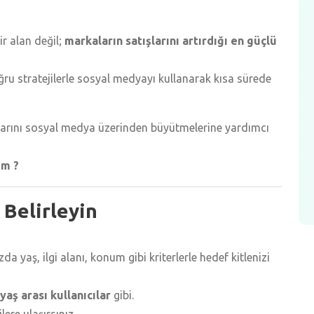
r alan değil;
markaların satışlarını artırdığı en güçlü
ğru stratejilerle sosyal medyayı kullanarak kısa sürede
larını sosyal medya üzerinden büyütmelerine yardımcı
em ?
 Belirleyin
 yaş, ilgi alanı, konum gibi kriterlerle hedef kitlenizi
aş arası kullanıcılar
gibi.
ere ulaşırsınız.