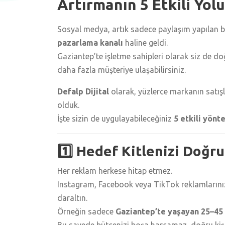
Artırmanın 5 Etkili Yolu
Sosyal medya, artık sadece paylaşım yapılan bi
pazarlama kanalı
haline geldi.
Gaziantep’te işletme sahipleri olarak siz de do
daha fazla müşteriye ulaşabilirsiniz.
Defalp Dijital
olarak, yüzlerce markanın satış
olduk.
İşte sizin de uygulayabileceğiniz
5 etkili yönt
1️⃣ Hedef Kitlenizi Doğru
Her reklam herkese hitap etmez.
Instagram, Facebook veya TikTok reklamlarınızda
daraltın.
Örneğin sadece
Gaziantep’te yaşayan 25–45 y
Bu sayede bütçenizi boşa harcamaz, doğru kişil